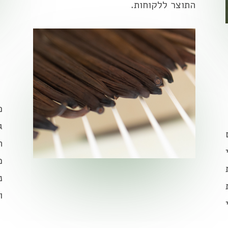
התוצר ללקוחות.
פ
ג
ת
מ
נ
ו